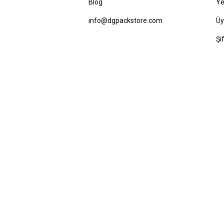
Blog
Ye
info@dgpackstore.com
Üy
Şi