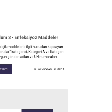
lüm 3 - Enfeksiyoz Maddeler
lojik maddelerle ilgili hususları kapsayan
isnalar" kategorisi, Kategori A ve Kategori
ygun gönderi adları ve UN numaraları.
evamı
23/05/2022
23:48