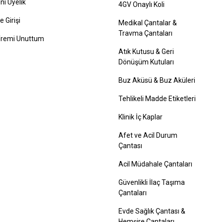
ni Üyelik
4GV Onaylı Koli
e Girişi
Medikal Çantalar &
Travma Çantaları
fremi Unuttum
Atık Kutusu & Geri
Dönüşüm Kutuları
Buz Aküsü & Buz Aküleri
Tehlikeli Madde Etiketleri
Klinik İç Kaplar
Afet ve Acil Durum
Çantası
Acil Müdahale Çantaları
Güvenlikli İlaç Taşıma
Çantaları
Evde Sağlık Çantası &
Hemşire Çantaları