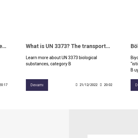
UN 3373 nedir? Biyolojik maddeler nasıl taşınır?
What is UN 3373? The transportation of UN 3373 dangerous goods
Bö
Learn more about UN 3373 biological
Biyo
substances, category B
"ist
B u
20:17
Devamı
21/12/2022
20:02
D