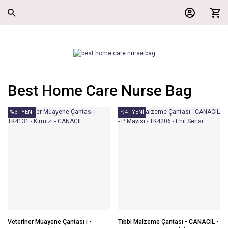
Best Home Care Nurse Bag
%3
YENİ
%4
YENİ
Veteriner Muayene Çantası ı -
Tıbbi Malzeme Çantası - CANACIL -