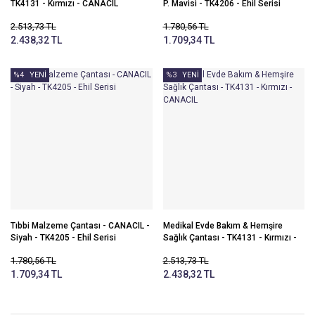
TK4131 - Kırmızı - CANACIL
P. Mavisi - TK4206 - Ehil Serisi
2.513,73 TL
1.780,56 TL
2.438,32 TL
1.709,34 TL
%4
YENİ
%3
YENİ
Tıbbi Malzeme Çantası - CANACIL -
Medikal Evde Bakım & Hemşire
Siyah - TK4205 - Ehil Serisi
Sağlık Çantası - TK4131 - Kırmızı -
CANACIL
1.780,56 TL
2.513,73 TL
1.709,34 TL
2.438,32 TL