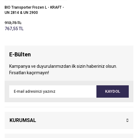
Çantaları
BIO Transporter Frozen L - KRAFT -
UN 2814 & UN 2900
Medikal Sporcu
Çantası
913,75 TL
767,55 TL
Umke Çantası
Veteriner Çantası
E-Bülten
Kampanya ve duyurularımızdan ilk sizin haberiniz olsun.
Fırsatları kaçırmayın!
KAYDOL
KURUMSAL