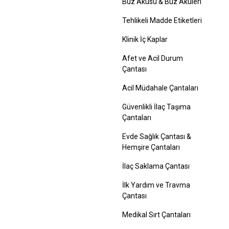
Buz Aküsü & Buz Aküleri
Tehlikeli Madde Etiketleri
Klinik İç Kaplar
Afet ve Acil Durum
Çantası
Acil Müdahale Çantaları
Güvenlikli İlaç Taşıma
Çantaları
Evde Sağlık Çantası &
Hemşire Çantaları
İlaç Saklama Çantası
İlk Yardım ve Travma
Çantası
Medikal Sırt Çantaları