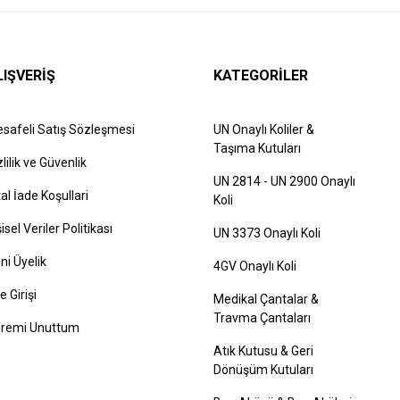
LIŞVERİŞ
KATEGORİLER
safeli Satış Sözleşmesi
UN Onaylı Koliler &
Taşıma Kutuları
zlilik ve Güvenlik
UN 2814 - UN 2900 Onaylı
tal İade Koşullari
Koli
şisel Veriler Politikası
UN 3373 Onaylı Koli
ni Üyelik
4GV Onaylı Koli
e Girişi
Medikal Çantalar &
Travma Çantaları
fremi Unuttum
Atık Kutusu & Geri
Dönüşüm Kutuları