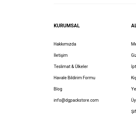
KURUMSAL
A
Hakkımızda
Me
İletişim
Gi
Teslimat & Ülkeler
İp
Havale Bildirim Formu
Ki
Blog
Ye
info@dgpackstore.com
Üy
Şi