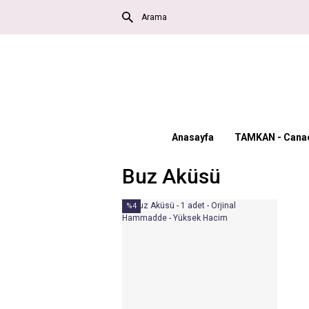
Anasayfa
TAMKAN - Canac
Buz Aküsü
%4