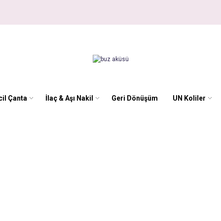
il Çanta
İlaç & Aşı Nakil
Geri Dönüşüm
UN Koliler