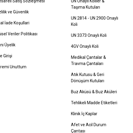
safeli Satış Sözleşmesi
UN Onaylı Koliler &
Taşıma Kutuları
zlilik ve Güvenlik
UN 2814 - UN 2900 Onaylı
tal İade Koşullari
Koli
şisel Veriler Politikası
UN 3373 Onaylı Koli
ni Üyelik
4GV Onaylı Koli
e Girişi
Medikal Çantalar &
Travma Çantaları
fremi Unuttum
Atık Kutusu & Geri
Dönüşüm Kutuları
Buz Aküsü & Buz Aküleri
Tehlikeli Madde Etiketleri
Klinik İç Kaplar
Afet ve Acil Durum
Çantası