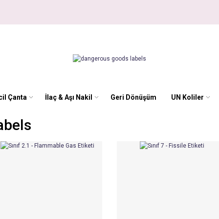
il Çanta
İlaç & Aşı Nakil
Geri Dönüşüm
UN Koliler
abels