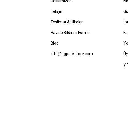
Hakkımızda
Me
İletişim
Gi
Teslimat & Ülkeler
İp
Havale Bildirim Formu
Ki
Blog
Ye
info@dgpackstore.com
Üy
Şi