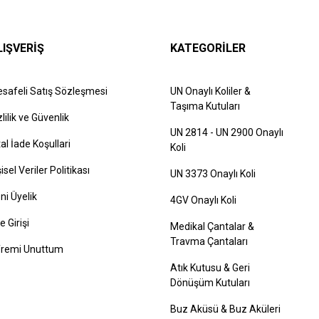
LIŞVERİŞ
KATEGORİLER
safeli Satış Sözleşmesi
UN Onaylı Koliler &
Taşıma Kutuları
zlilik ve Güvenlik
UN 2814 - UN 2900 Onaylı
tal İade Koşullari
Koli
şisel Veriler Politikası
UN 3373 Onaylı Koli
ni Üyelik
4GV Onaylı Koli
e Girişi
Medikal Çantalar &
Travma Çantaları
fremi Unuttum
Atık Kutusu & Geri
Dönüşüm Kutuları
Buz Aküsü & Buz Aküleri