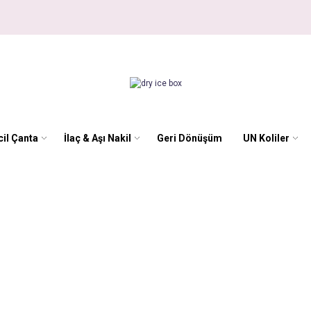
il Çanta
İlaç & Aşı Nakil
Geri Dönüşüm
UN Koliler