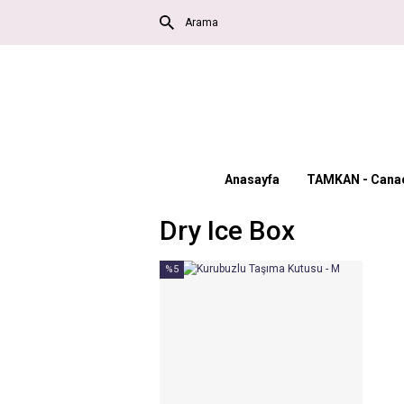
Anasayfa
TAMKAN - Canac
Dry Ice Box
%5