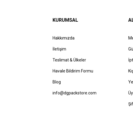
KURUMSAL
A
Hakkımızda
Me
İletişim
Gi
Teslimat & Ülkeler
İp
Havale Bildirim Formu
Ki
Blog
Ye
info@dgpackstore.com
Üy
Şi