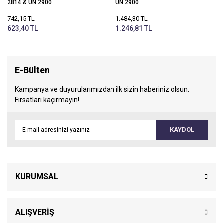
2814 & UN 2900
UN 2900
742,15 TL
1.484,30 TL
623,40 TL
1.246,81 TL
E-Bülten
Kampanya ve duyurularımızdan ilk sizin haberiniz olsun.
Fırsatları kaçırmayın!
KAYDOL
KURUMSAL
ALIŞVERİŞ