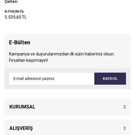
Çantası
Çantaları
5.710,93 TL
Medikal Sporcu
5.539,60 TL
Çantası
Umke Çantası
E-Bülten
Veteriner Çantası
Kampanya ve duyurularımızdan ilk sizin haberiniz olsun.
Fırsatları kaçırmayın!
KAYDOL
KURUMSAL
ALIŞVERİŞ