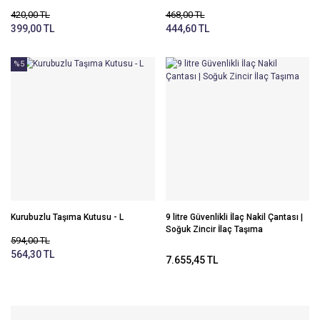
Çantaları
420,00 TL
468,00 TL
399,00 TL
444,60 TL
Medikal Sporcu
Çantası
%5
Umke Çantası
Veteriner Çantası
Kurubuzlu Taşıma Kutusu - L
9 litre Güvenlikli İlaç Nakil Çantası |
Soğuk Zincir İlaç Taşıma
594,00 TL
564,30 TL
7.655,45 TL