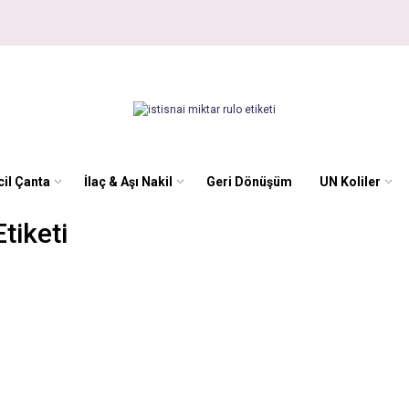
il Çanta
İlaç & Aşı Nakil
Geri Dönüşüm
UN Koliler
Etiketi