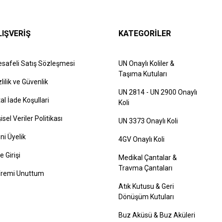
LIŞVERİŞ
KATEGORİLER
safeli Satış Sözleşmesi
UN Onaylı Koliler &
Taşıma Kutuları
zlilik ve Güvenlik
UN 2814 - UN 2900 Onaylı
tal İade Koşullari
Koli
şisel Veriler Politikası
UN 3373 Onaylı Koli
ni Üyelik
4GV Onaylı Koli
e Girişi
Medikal Çantalar &
Travma Çantaları
fremi Unuttum
Atık Kutusu & Geri
Dönüşüm Kutuları
Buz Aküsü & Buz Aküleri