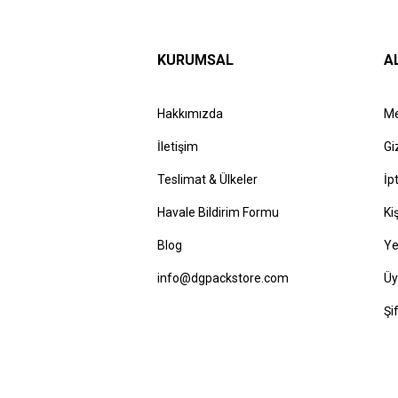
KURUMSAL
A
Hakkımızda
Me
İletişim
Gi
Teslimat & Ülkeler
İp
Havale Bildirim Formu
Ki
Blog
Ye
info@dgpackstore.com
Üy
Şi