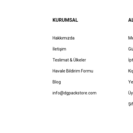
KURUMSAL
A
Hakkımızda
Me
İletişim
Gi
Teslimat & Ülkeler
İp
Havale Bildirim Formu
Ki
Blog
Ye
info@dgpackstore.com
Üy
Şi