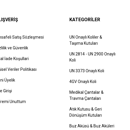
LIŞVERİŞ
KATEGORİLER
safeli Satış Sözleşmesi
UN Onaylı Koliler &
Taşıma Kutuları
zlilik ve Güvenlik
UN 2814 - UN 2900 Onaylı
tal İade Koşullari
Koli
şisel Veriler Politikası
UN 3373 Onaylı Koli
ni Üyelik
4GV Onaylı Koli
e Girişi
Medikal Çantalar &
Travma Çantaları
fremi Unuttum
Atık Kutusu & Geri
Dönüşüm Kutuları
Buz Aküsü & Buz Aküleri