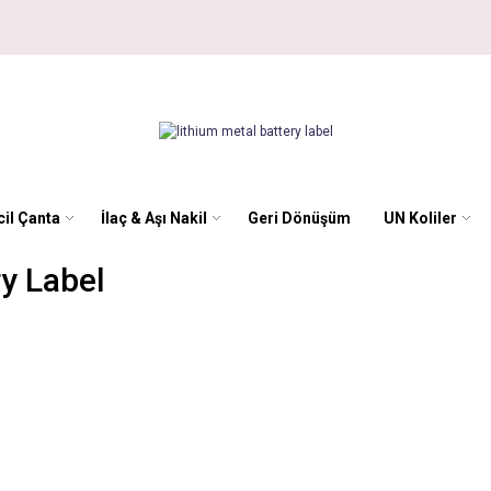
il Çanta
İlaç & Aşı Nakil
Geri Dönüşüm
UN Koliler
ry Label