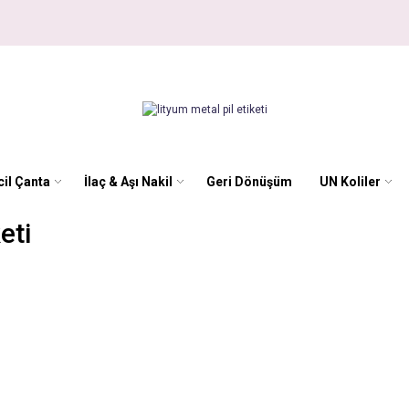
il Çanta
İlaç & Aşı Nakil
Geri Dönüşüm
UN Koliler
eti