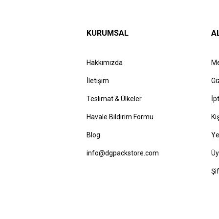
KURUMSAL
A
Hakkımızda
Me
İletişim
Gi
Teslimat & Ülkeler
İp
Havale Bildirim Formu
Ki
Blog
Ye
info@dgpackstore.com
Üy
Şi