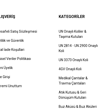
LIŞVERİŞ
KATEGORİLER
safeli Satış Sözleşmesi
UN Onaylı Koliler &
Taşıma Kutuları
zlilik ve Güvenlik
UN 2814 - UN 2900 Onaylı
tal İade Koşullari
Koli
şisel Veriler Politikası
UN 3373 Onaylı Koli
ni Üyelik
4GV Onaylı Koli
e Girişi
Medikal Çantalar &
Travma Çantaları
fremi Unuttum
Atık Kutusu & Geri
Dönüşüm Kutuları
Buz Aküsü & Buz Aküleri