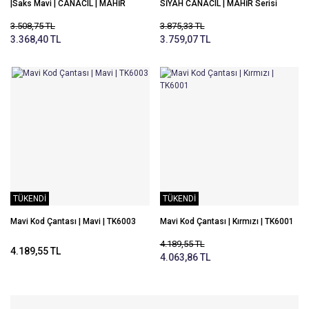
|Saks Mavi | CANACIL | MAHİR
SİYAH CANACIL | MAHİR Serisi
Serisi
3.508,75 TL
3.875,33 TL
3.368,40 TL
3.759,07 TL
TÜKENDİ
TÜKENDİ
Mavi Kod Çantası | Mavi | TK6003
Mavi Kod Çantası | Kırmızı | TK6001
4.189,55 TL
4.189,55 TL
4.063,86 TL