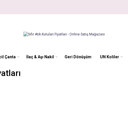
il Çanta
İlaç & Aşı Nakil
Geri Dönüşüm
UN Koliler
yatları