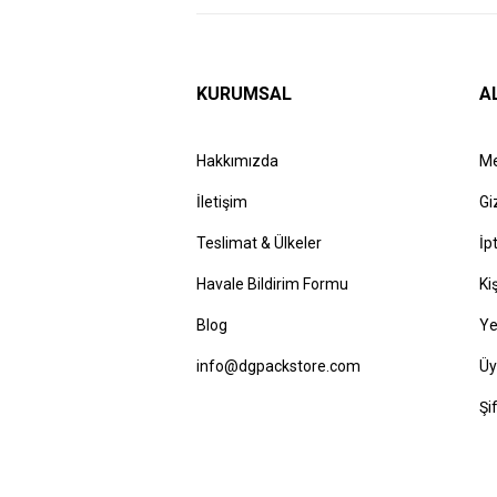
KURUMSAL
A
Hakkımızda
Me
İletişim
Gi
Teslimat & Ülkeler
İp
Havale Bildirim Formu
Ki
Blog
Ye
info@dgpackstore.com
Üy
Şi