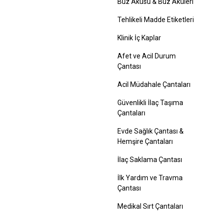
Buz Aküsü & Buz Aküleri
Tehlikeli Madde Etiketleri
Klinik İç Kaplar
Afet ve Acil Durum
Çantası
Acil Müdahale Çantaları
Güvenlikli İlaç Taşıma
Çantaları
Evde Sağlık Çantası &
Hemşire Çantaları
İlaç Saklama Çantası
İlk Yardım ve Travma
Çantası
Medikal Sırt Çantaları