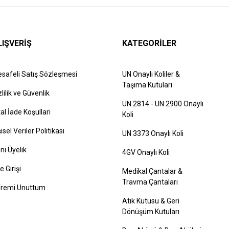
LIŞVERİŞ
KATEGORİLER
safeli Satış Sözleşmesi
UN Onaylı Koliler &
Taşıma Kutuları
zlilik ve Güvenlik
UN 2814 - UN 2900 Onaylı
tal İade Koşullari
Koli
şisel Veriler Politikası
UN 3373 Onaylı Koli
ni Üyelik
4GV Onaylı Koli
e Girişi
Medikal Çantalar &
Travma Çantaları
fremi Unuttum
Atık Kutusu & Geri
Dönüşüm Kutuları