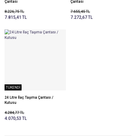
Çantası
Çantası
8.226,75 TL
7.655,45 TL
7.815,41 TL
7.272,67 TL
TÜKENDİ
24 Litre İlaç Taşıma Çantası /
Kutusu
4.284,77 TL
4.070,53 TL