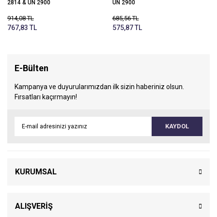
2814 & UN 2900
UN 2900
914,08 TL
685,56 TL
767,83 TL
575,87 TL
E-Bülten
Kampanya ve duyurularımızdan ilk sizin haberiniz olsun.
Fırsatları kaçırmayın!
KAYDOL
KURUMSAL
ALIŞVERİŞ