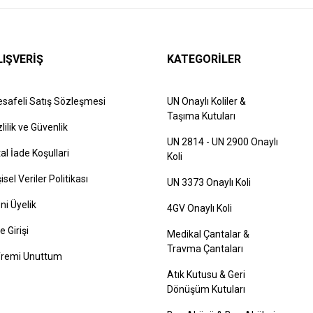
LIŞVERİŞ
KATEGORİLER
safeli Satış Sözleşmesi
UN Onaylı Koliler &
Taşıma Kutuları
zlilik ve Güvenlik
UN 2814 - UN 2900 Onaylı
tal İade Koşullari
Koli
şisel Veriler Politikası
UN 3373 Onaylı Koli
ni Üyelik
4GV Onaylı Koli
e Girişi
Medikal Çantalar &
Travma Çantaları
fremi Unuttum
Atık Kutusu & Geri
Dönüşüm Kutuları