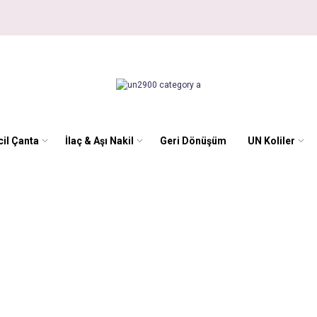
il Çanta
İlaç & Aşı Nakil
Geri Dönüşüm
UN Koliler