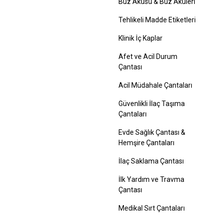
Buz Aküsü & Buz Aküleri
Tehlikeli Madde Etiketleri
Klinik İç Kaplar
Afet ve Acil Durum
Çantası
Acil Müdahale Çantaları
Güvenlikli İlaç Taşıma
Çantaları
Evde Sağlık Çantası &
Hemşire Çantaları
İlaç Saklama Çantası
İlk Yardım ve Travma
Çantası
Medikal Sırt Çantaları