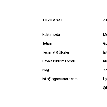
KURUMSAL
A
Hakkımızda
Me
İletişim
Gi
Teslimat & Ülkeler
İp
Havale Bildirim Formu
Ki
Blog
Ye
info@dgpackstore.com
Üy
Şi