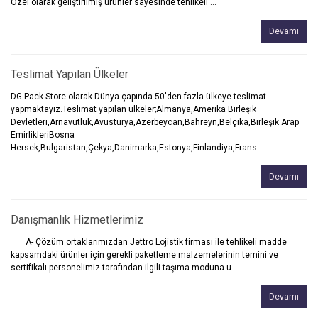
Özel olarak geliştirilmiş ürünler sayesinde tehlikeli ...
Devamı
Teslimat Yapılan Ülkeler
DG Pack Store olarak Dünya çapında 50'den fazla ülkeye teslimat
yapmaktayız.Teslimat yapılan ülkeler;Almanya,Amerika Birleşik
Devletleri,Arnavutluk,Avusturya,Azerbeycan,Bahreyn,Belçika,Birleşik Arap
EmirlikleriBosna
Hersek,Bulgaristan,Çekya,Danimarka,Estonya,Finlandiya,Frans ...
Devamı
Danışmanlık Hizmetlerimiz
A- Çözüm ortaklarımızdan Jettro Lojistik firması ile tehlikeli madde
kapsamdaki ürünler için gerekli paketleme malzemelerinin temini ve
sertifikalı personelimiz tarafından ilgili taşıma moduna u ...
Devamı