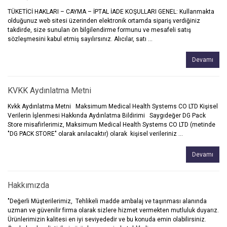
TÜKETİCİ HAKLARI – CAYMA – İPTAL İADE KOŞULLARI GENEL: Kullanmakta
olduğunuz web sitesi üzerinden elektronik ortamda sipariş verdiğiniz
takdirde, size sunulan ön bilgilendirme formunu ve mesafeli satış
sözleşmesini kabul etmiş sayılırsınız. Alıcılar, satı ...
Devamı
KVKK Aydınlatma Metni
Kvkk Aydınlatma Metni Maksimum Medical Health Systems CO LTD Kişisel
Verilerin İşlenmesi Hakkında Aydınlatma Bildirimi Saygıdeğer DG Pack
Store misafirlerimiz, Maksimum Medical Health Systems CO LTD (metinde
"DG PACK STORE" olarak anılacaktır) olarak kişisel verileriniz ...
Devamı
Hakkımızda
"Değerli Müşterilerimiz, Tehlikeli madde ambalaj ve taşınması alanında
uzman ve güvenilir firma olarak sizlere hizmet vermekten mutluluk duyarız.
Ürünlerimizin kalitesi en iyi seviyededir ve bu konuda emin olabilirsiniz.