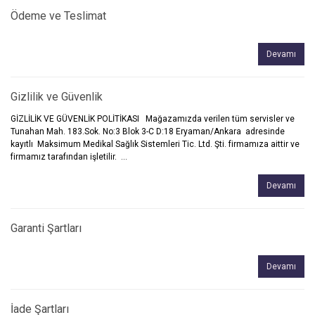
Ödeme ve Teslimat
Devamı
Gizlilik ve Güvenlik
GİZLİLİK VE GÜVENLİK POLİTİKASI Mağazamızda verilen tüm servisler ve
Tunahan Mah. 183.Sok. No:3 Blok 3-C D:18 Eryaman/Ankara adresinde
kayıtlı Maksimum Medikal Sağlık Sistemleri Tic. Ltd. Şti. firmamıza aittir ve
firmamız tarafından işletilir. ...
Devamı
Garanti Şartları
Devamı
İade Şartları