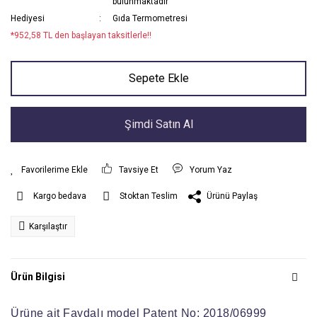
bulunmaktadır
Hediyesi
Gıda Termometresi
*952,58 TL den başlayan taksitlerle!!
Sepete Ekle
Şimdi Satın Al
Tavsiye Et
Yorum Yaz
Ürünü Paylaş
Kargo bedava
Stoktan Teslim
Karşılaştır
Ürün Bilgisi
Ürüne ait Faydalı model Patent No:
2018/06999