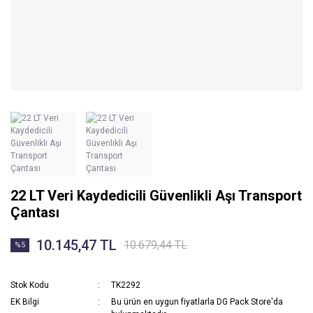
22 LT Veri Kaydedicili Güvenlikli Aşı Transport
Çantası
10.145,47 TL
10.679,44 TL
%5
Stok Kodu
TK2292
EK Bilgi
Bu ürün en uygun fiyatlarla DG Pack Store'da