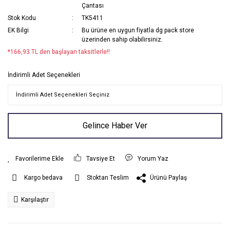
Çantası
Stok Kodu
TK5411
EK Bilgi
Bu ürüne en uygun fiyatla dg pack store
üzerinden sahip olabilirsiniz.
*166,93 TL den başlayan taksitlerle!!
İndirimli Adet Seçenekleri
Gelince Haber Ver
Tavsiye Et
Yorum Yaz
Ürünü Paylaş
Kargo bedava
Stoktan Teslim
Karşılaştır