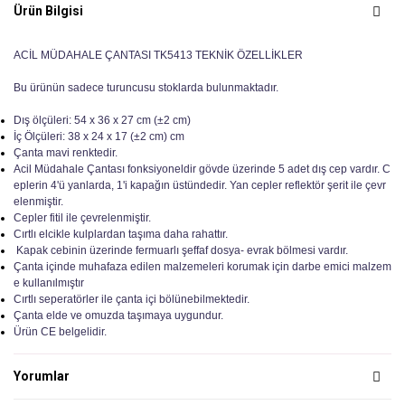
Ürün Bilgisi
ACİL MÜDAHALE ÇANTASI TK5413 TEKNİK ÖZELLİKLER
Bu ürünün sadece turuncusu stoklarda bulunmaktadır.
Dış ölçüleri: 54 x 36 x 27 cm (±2 cm)
İç Ölçüleri: 38 x 24 x 17 (±2 cm) cm
Çanta mavi renktedir.
Acil Müdahale Çantası fonksiyoneldir gövde üzerinde 5 adet dış cep vardır. C
eplerin 4'ü yanlarda, 1'i kapağın üstündedir. Yan cepler reflektör şerit ile çevr
elenmiştir.
Cepler fitil ile çevrelenmiştir.
Cırtlı elcikle kulplardan taşıma daha rahattır.
Kapak cebinin üzerinde fermuarlı şeffaf dosya- evrak bölmesi vardır.
Çanta içinde muhafaza edilen malzemeleri korumak için darbe emici malzem
e kullanılmıştır
Cırtlı seperatörler ile çanta içi bölünebilmektedir.
Çanta elde ve omuzda taşımaya uygundur.
Ürün CE belgelidir.
Yorumlar