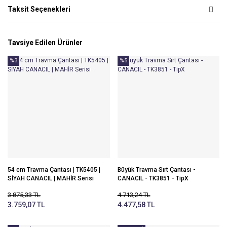
Taksit Seçenekleri
Tavsiye Edilen Ürünler
%3
%5
54 cm Travma Çantası | TK5405 |
Büyük Travma Sırt Çantası -
SİYAH CANACIL | MAHİR Serisi
CANACIL - TK3851 - TipX
3.875,33 TL
4.713,24 TL
3.759,07 TL
4.477,58 TL