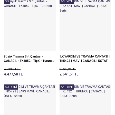
%5
%3
YENİ
Büyük Travma Sırt Çantası -
İLK YARDIM VE TRAVMA ÇANTASI |
CANACIL - TK3852 - TipX - Turuncu
TK5424 | MAVİ | CANACIL | ÜSTAT
Serisi
4.713,24 TL
2.723,21 TL
4.477,58 TL
2.641,51 TL
%3
YENİ
%4
YENİ