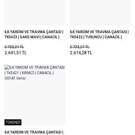
İLK YARDIM VE TRAVMA ÇANTASI |
İLK YARDIM VE TRAVMA ÇANTASI |
TK5423 | SAKS MAVİ | CANACIL |
TK5422 | TURUNCU | CANACIL |
ÜSTAT Serisi
ÜSTAT Serisi
2.723,21 TL
2.723,21 TL
2.641,51 TL
2.614,28 TL
TÜKENDİ
İLK YARDIM VE TRAVMA ÇANTASI |