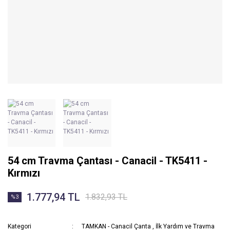
54 cm Travma Çantası - Canacil - TK5411 -
Kırmızı
1.777,94 TL
1.832,93 TL
%3
Kategori
TAMKAN - Canacil Çanta
,
İlk Yardım ve Travma