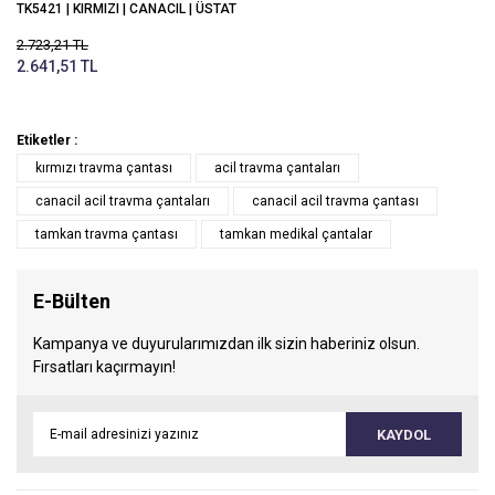
TK5421 | KIRMIZI | CANACIL | ÜSTAT
Serisi
2.723,21 TL
2.641,51 TL
Etiketler :
kırmızı travma çantası
acil travma çantaları
canacil acil travma çantaları
canacil acil travma çantası
tamkan travma çantası
tamkan medikal çantalar
E-Bülten
Kampanya ve duyurularımızdan ilk sizin haberiniz olsun.
Fırsatları kaçırmayın!
KAYDOL