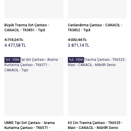
Büyük Travma Sırt Çantası -
Canlandırma Çantası - CANACIL -
CANACIL - TK3851 - TipX
TK3852 - TipX
4.713,24 TL
4.032,44 TL
4.477,58 TL
3.871,14 TL
%4
YENİ
%4
YENİ
UMKE Tipi Sırt Çantası - Arama
63 Cm Travma Çantası - TK6525 -
Kurtarma Çantası - TK6571 -
Mavi - CANACIL - MAHİR Serisi