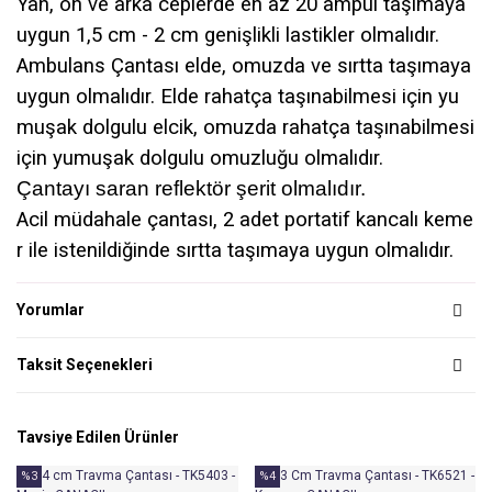
Yan, ön ve arka ceplerde en az
20 ampül
taşımaya
uygun 1,5 cm - 2 cm genişlikli lastikler olmalıdır.
Ambulans Çantası
elde, omuzda ve sırtta
taşımaya
uygun olmalıdır. Elde rahatça taşınabilmesi için yu
muşak dolgulu elcik, omuzda rahatça taşınabilmesi
için yumuşak dolgulu omuzluğu olmalıdır.
Çantayı saran
reflektör şerit
olmalıdır.
Acil müdahale çantası,
2 adet portatif kancalı keme
r
ile istenildiğinde sırtta taşımaya uygun olmalıdır.
Yorumlar
Taksit Seçenekleri
Tavsiye Edilen Ürünler
%3
%4