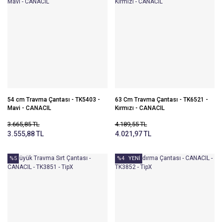
54 cm Travma Çantası - TK5403 -
63 Cm Travma Çantası - TK6521 -
Mavi - CANACIL
Kırmızı - CANACIL
3.665,85 TL
4.189,55 TL
3.555,88 TL
4.021,97 TL
%5
%4
YENİ