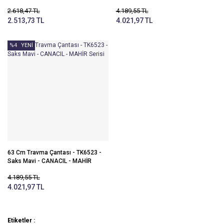
CANACIL - TipU
2.618,47 TL
4.189,55 TL
2.513,73 TL
4.021,97 TL
%4
YENİ
63 Cm Travma Çantası - TK6523 -
Saks Mavi - CANACIL - MAHİR
Serisi
4.189,55 TL
4.021,97 TL
Etiketler :