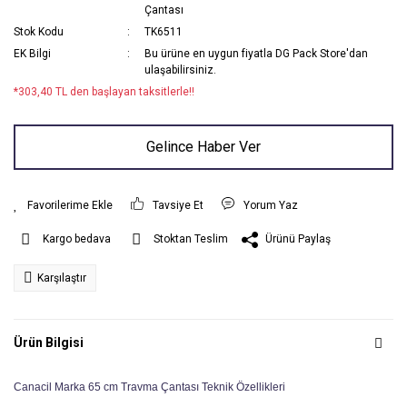
Çantası
Stok Kodu
TK6511
EK Bilgi
Bu ürüne en uygun fiyatla DG Pack Store'dan
ulaşabilirsiniz.
*303,40 TL den başlayan taksitlerle!!
Gelince Haber Ver
Tavsiye Et
Yorum Yaz
Ürünü Paylaş
Kargo bedava
Stoktan Teslim
Karşılaştır
Ürün Bilgisi
Canacil Marka 65 cm Travma Çantası Teknik Özellikleri