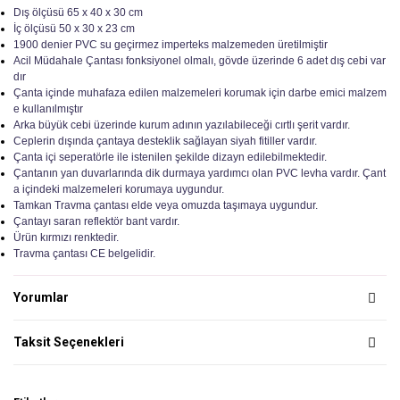
Dış ölçüsü 65 x 40 x 30 cm
İç ölçüsü 50 x 30 x 23 cm
1900 denier PVC su geçirmez imperteks malzemeden üretilmiştir
Acil Müdahale Çantası fonksiyonel olmalı, gövde üzerinde 6 adet dış cebi var
dır
Çanta içinde muhafaza edilen malzemeleri korumak için darbe emici malzem
e kullanılmıştır
Arka büyük cebi üzerinde kurum adının yazılabileceği cırtlı şerit vardır.
Ceplerin dışında çantaya desteklik sağlayan siyah fitiller vardır.
Çanta içi seperatörle ile istenilen şekilde dizayn edilebilmektedir.
Çantanın yan duvarlarında dik durmaya yardımcı olan PVC levha vardır. Çant
a içindeki malzemeleri korumaya uygundur.
Tamkan Travma çantası elde veya omuzda taşımaya uygundur.
Çantayı saran reflektör bant vardır.
Ürün kırmızı renktedir.
​Travma çantası CE belgelidir.
Yorumlar
Taksit Seçenekleri