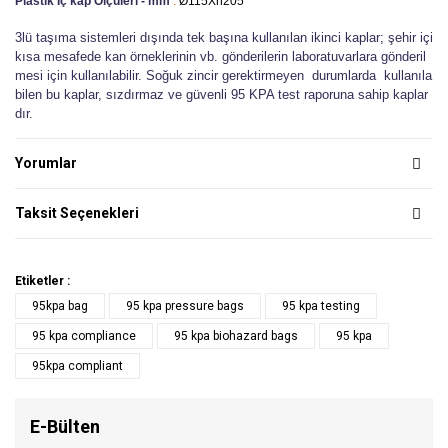
Plastik İç kap Ölçüleri - mm
:
Ø115Xh205
3lü taşıma sistemleri dışında tek başına kullanılan ikinci kaplar; şehir içi
kısa mesafede kan örneklerinin vb. gönderilerin laboratuvarlara gönderil
mesi için kullanılabilir. Soğuk zincir gerektirmeyen durumlarda kullanıla
bilen bu kaplar, sızdırmaz ve güvenli 95 KPA test raporuna sahip kaplar
dır.
Yorumlar
Taksit Seçenekleri
Etiketler :
95kpa bag
95 kpa pressure bags
95 kpa testing
95 kpa compliance
95 kpa biohazard bags
95 kpa
95kpa compliant
E-Bülten