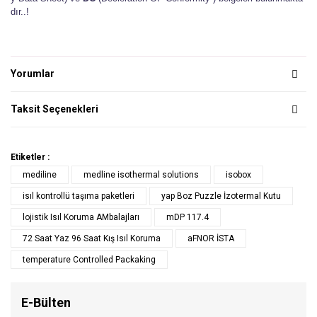
dır..!
Yorumlar
Taksit Seçenekleri
Etiketler :
mediline
medline isothermal solutions
isobox
isıl kontrollü taşıma paketleri
yap Boz Puzzle İzotermal Kutu
lojistik Isıl Koruma AMbalajları
mDP 117.4
72 Saat Yaz 96 Saat Kış Isıl Koruma
aFNOR İSTA
temperature Controlled Packaking
E-Bülten