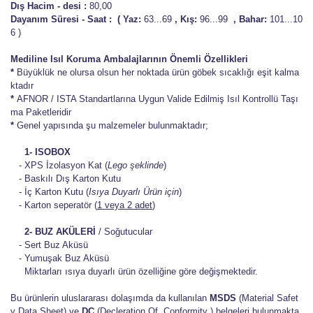
Dış Hacim - desi :
80,00
Dayanım Süresi - Saat :
( Yaz:
63...69
,
Kış:
96...99
,
Bahar:
101...10
6 )
Mediline Isıl Koruma Ambalajlarının Önemli Özellikleri
*
Büyüklük ne olursa olsun her noktada ürün göbek sıcaklığı eşit kalma
ktadır
*
AFNOR / ISTA Standartlarına Uygun Valide Edilmiş Isıl Kontrollü Taşı
ma Paketleridir
*
Genel yapısında şu malzemeler bulunmaktadır;
1- ISOBOX
- XPS İzolasyon Kat (
Lego şeklinde
)
- Baskılı Dış Karton Kutu
- İç Karton Kutu (
Isıya Duyarlı Ürün için
)
- Karton seperatör (
1 veya 2 adet
)
2- BUZ AKÜLERİ
/ Soğutucular
- Sert Buz Aküsü
- Yumuşak Buz Aküsü
Miktarları ısıya duyarlı ürün özelliğine göre değişmektedir.
Bu ürünlerin uluslararası dolaşımda da kullanılan
MSDS
(Material Safet
y Data Sheet) ve
DC
(Decleration Of Conformity ) belgeleri bulunmakta