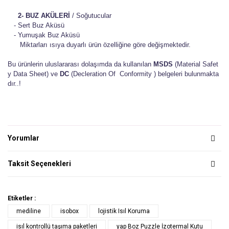
2- BUZ AKÜLERİ
/ Soğutucular
- Sert Buz Aküsü
- Yumuşak Buz Aküsü
Miktarları ısıya duyarlı ürün özelliğine göre değişmektedir.
Bu ürünlerin uluslararası dolaşımda da kullanılan
MSDS
(Material Safet
y Data Sheet) ve
DC
(Decleration Of Conformity ) belgeleri bulunmakta
dır..!
Yorumlar
Taksit Seçenekleri
Etiketler :
mediline
isobox
lojistik Isıl Koruma
isıl kontrollü taşıma paketleri
yap Boz Puzzle İzotermal Kutu