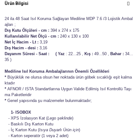
Ürün Bilgisi
24 ila 48 Saat Isıl Koruma Sağlayan Mediline MDP 7.6 /3 Lojistik Ambal
ajları ;
Dış Kutu Ölçüleri - cm :
394 x 274 x 175
Kullanılabilir Net Ölçü - cm :
240 x 130 x 100
Net İç Hacim - Lt :
3,19
Dış Hacim - desi :
3,16
Dayanım Süresi - Saat :
(
Yaz
: 22...25 ,
Kış :
49...50 ,
Bahar :
34...
35 )
Mediline Isıl Koruma Ambalajlarının Önemli Özellikleri
*
Büyüklük ne olursa olsun her noktada ürün göbek sıcaklığı eşit kalma
ktadır
*
AFNOR / ISTA Standartlarına Uygun Valide Edilmiş Isıl Kontrollü Taşı
ma Paketleridir
*
Genel yapısında şu malzemeler bulunmaktadır;
1- ISOBOX
- XPS İzolasyon Kat (
Lego şeklinde
)
- Baskılı Dış Karton Kutu
- İç Karton Kutu (
Isıya Duyarlı Ürün için
)
- Karton seperatör (1 veya 2 adet)