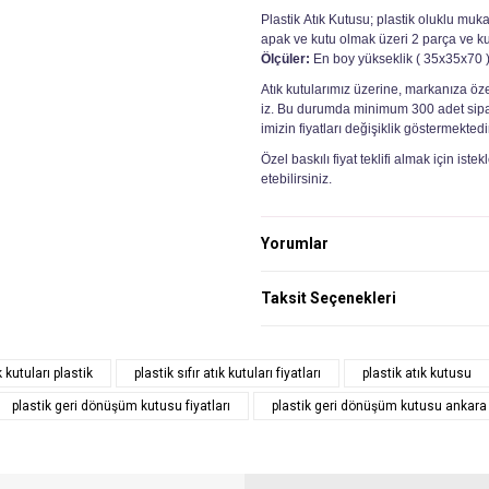
Plastik
Atık Kutusu; plastik oluklu muka
apak ve kutu olmak üzeri 2 parça ve k
Ölçüler:
En boy yükseklik ( 35x35x70 
Atık kutularımız üzerine, markanıza öze
iz. Bu durumda minimum 300 adet sipar
imizin fiyatları değişiklik göstermektedi
Özel baskılı fiyat teklifi almak için istek
etebilirsiniz.
Yorumlar
Taksit Seçenekleri
ık kutuları plastik
plastik sıfır atık kutuları fiyatları
plastik atık kutusu
plastik geri dönüşüm kutusu fiyatları
plastik geri dönüşüm kutusu ankara