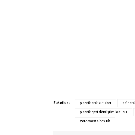
Etiketler :
plastik atık kutuları
sıfır at
plastik geri dönüşüm kutusu
zero waste box uk