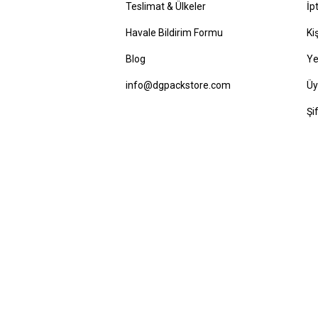
Teslimat & Ülkeler
İp
Havale Bildirim Formu
Ki
Blog
Ye
info@dgpackstore.com
Üy
Şi