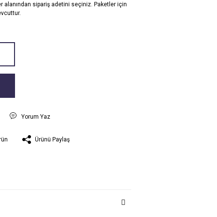
 alanından sipariş adetini seçiniz. Paketler için
evcuttur.
t
Yorum Yaz
Ürünü Paylaş
rün