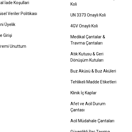
tal İade Koşullari
Koli
şisel Veriler Politikası
UN 3373 Onaylı Koli
ni Üyelik
4GV Onaylı Koli
e Girişi
Medikal Çantalar &
Travma Çantaları
fremi Unuttum
Atık Kutusu & Geri
Dönüşüm Kutuları
Buz Aküsü & Buz Aküleri
Tehlikeli Madde Etiketleri
Klinik İç Kaplar
Afet ve Acil Durum
Çantası
Acil Müdahale Çantaları
Güvenlikli İlaç Taşıma