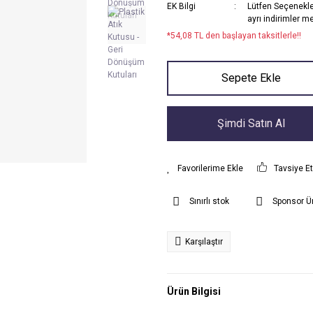
EK Bilgi
Lütfen Seçenekler
ayrı indirimler m
*54,08 TL den başlayan taksitlerle!!
Sepete Ekle
Şimdi Satın Al
Tavsiye E
Sınırlı stok
Sponsor Ü
Karşılaştır
Ürün Bilgisi