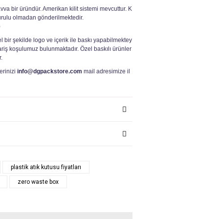
vva bir üründür. Amerikan kilit sistemi mevcuttur. K
urulu olmadan gönderilmektedir.
)
l bir şekilde logo ve içerik ile baskı yapabilmektey
iş koşulumuz bulunmaktadır. Özel baskılı ürünler
r.
lerinizi
info@dgpackstore.com
mail adresimize il
plastik atık kutusu fiyatları
zero waste box